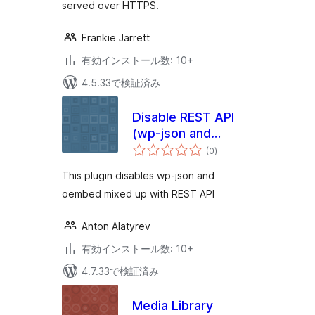
served over HTTPS.
Frankie Jarrett
有効インストール数: 10+
4.5.33で検証済み
Disable REST API
(wp-json and
個
oembed)
(0
)
の
評
価
This plugin disables wp-json and
oembed mixed up with REST API
Anton Alatyrev
有効インストール数: 10+
4.7.33で検証済み
Media Library