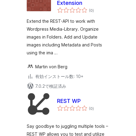
Extension
個
(0
)
の
評
価
Extend the REST-API to work with
Wordpress Media-Library. Organize
images in Folders. Add and Update
images including Metadata and Posts
using the ima …
Martin von Berg
有効インストール数: 10+
7.0.2で検証済み
REST WP
個
(0
)
の
評
価
Say goodbye to juggling multiple tools –
REST WP allows you to test and utilize