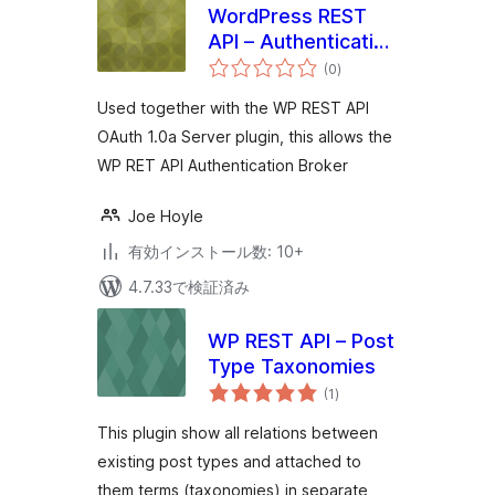
WordPress REST
API – Authentication
個
Broker
(0
)
の
評
価
Used together with the WP REST API
OAuth 1.0a Server plugin, this allows the
WP RET API Authentication Broker
Joe Hoyle
有効インストール数: 10+
4.7.33で検証済み
WP REST API – Post
Type Taxonomies
個
(1
)
の
評
価
This plugin show all relations between
existing post types and attached to
them terms (taxonomies) in separate