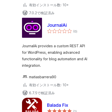
有効インストール数: 10+
7.0.2で検証済み
JournalAi
個
(0
)
の
評
価
JournalAi provides a custom REST API
for WordPress, enabling advanced
functionality for blog automation and AI
integration.
matiasbarrera90
有効インストール数: 10+
6.7.5で検証済み
Balada Fix
個
(1
)