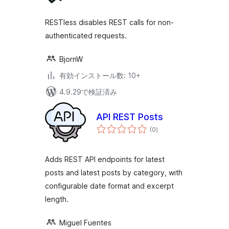
評
価
RESTless disables REST calls for non-
authenticated requests.
BjornW
有効インストール数: 10+
4.9.29で検証済み
API REST Posts
個
(0
)
の
評
価
Adds REST API endpoints for latest
posts and latest posts by category, with
configurable date format and excerpt
length.
Miguel Fuentes