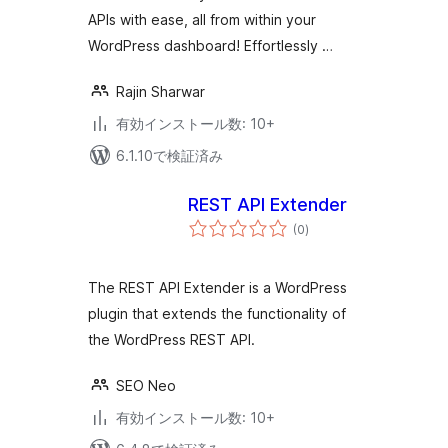
APIs with ease, all from within your
WordPress dashboard! Effortlessly …
Rajin Sharwar
有効インストール数: 10+
6.1.10で検証済み
REST API Extender
個
(0
)
の
評
価
The REST API Extender is a WordPress
plugin that extends the functionality of
the WordPress REST API.
SEO Neo
有効インストール数: 10+