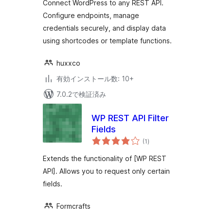
Connect WordPress to any REST API.
Configure endpoints, manage
credentials securely, and display data
using shortcodes or template functions.
huxxco
有効インストール数: 10+
7.0.2で検証済み
WP REST API Filter
Fields
個
(1
)
の
評
価
Extends the functionality of [WP REST
API]. Allows you to request only certain
fields.
Formcrafts