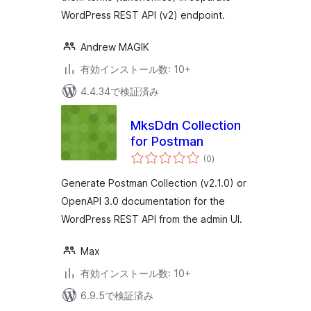
WordPress REST API (v2) endpoint.
Andrew MAGIK
有効インストール数: 10+
4.4.34で検証済み
MksDdn Collection
for Postman
個
(0
)
の
評
価
Generate Postman Collection (v2.1.0) or
OpenAPI 3.0 documentation for the
WordPress REST API from the admin UI.
Max
有効インストール数: 10+
6.9.5で検証済み