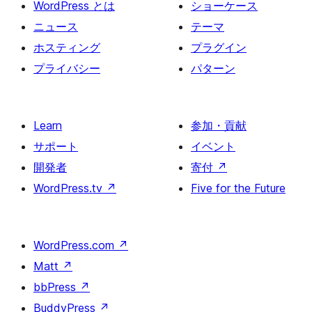
WordPress とは
ショーケース
送
ニュース
テーマ
り
ホスティング
プラグイン
プライバシー
パターン
Learn
参加・貢献
サポート
イベント
開発者
寄付
↗
WordPress.tv
↗
Five for the Future
WordPress.com
↗
Matt
↗
bbPress
↗
BuddyPress
↗