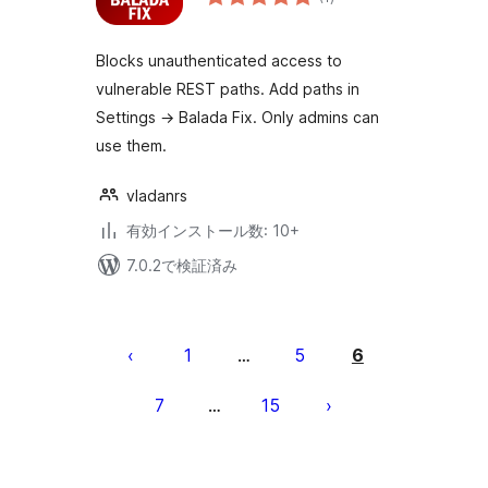
の
評
価
Blocks unauthenticated access to
vulnerable REST paths. Add paths in
Settings → Balada Fix. Only admins can
use them.
vladanrs
有効インストール数: 10+
7.0.2で検証済み
投
稿
1
5
6
…
の
7
15
…
ペ
ー
ジ