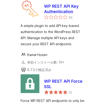
WP REST API Key
Authentication
個
(0
)
の
評
価
A simple plugin to add API key-based
authentication to the WordPress REST
API. Manage multiple API keys and
secure your REST API endpoints.
Kamal Hosen
有効インストール数: 10+
6.7.5で検証済み
WP REST API Force
SSL
個
(1
)
の
評
価
Force WP REST API endpoints to only be