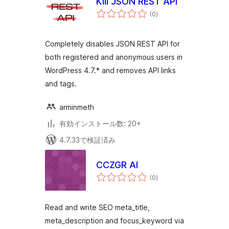
Kill JSON REST API
個
(0
)
の
評
価
Completely disables JSON REST API for
both registered and anonymous users in
WordPress 4.7.* and removes API links
and tags.
arminmeth
有効インストール数: 20+
4.7.33で検証済み
CCZGR AI
個
(0
)
の
評
価
Read and write SEO meta_title,
meta_description and focus_keyword via