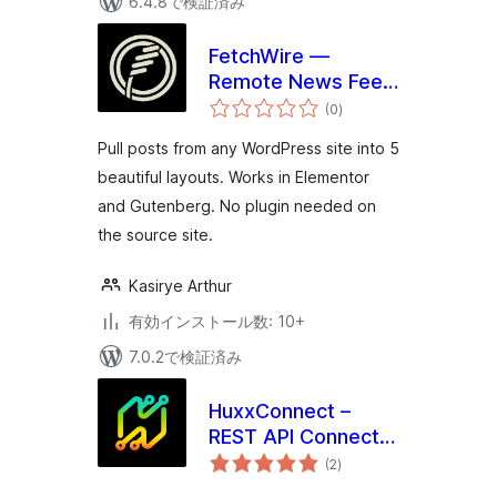
6.4.8で検証済み
FetchWire —
Remote News Feed
個
for Elementor
(0
)
の
評
価
Pull posts from any WordPress site into 5
beautiful layouts. Works in Elementor
and Gutenberg. No plugin needed on
the source site.
Kasirye Arthur
有効インストール数: 10+
7.0.2で検証済み
HuxxConnect –
REST API Connector
個
for WordPress
(2
)
の
評
価