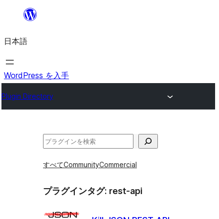
内
容
日本語
を
ス
キ
WordPress を入手
ッ
Plugin Directory
プ
検
索
すべて
Community
Commercial
プラグインタグ:
rest-api