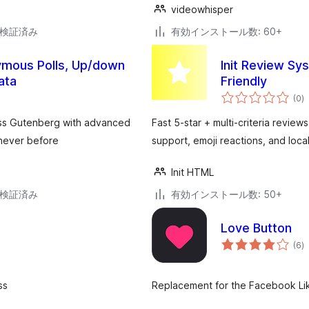
videowhisper
9で検証済み
有効インストール数: 60+
nymous Polls, Up/down
Init Review Sys
ata
Friendly
個
(0
)
の
評
価
ress Gutenberg with advanced
Fast 5-star + multi-criteria review
 never before
support, emoji reactions, and loca
Init HTML
6で検証済み
有効インストール数: 50+
Love Button
個
(6
)
の
評
価
ss
Replacement for the Facebook Lik