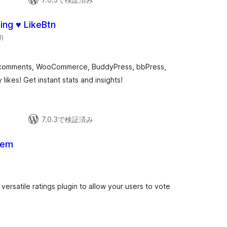
ing ♥ LikeBtn
個
3
)
の
評
価
, comments, WooCommerce, BuddyPress, bbPress,
likes! Get instant stats and insights!
7.0.3で検証済み
tem
個
の
評
価
versatile ratings plugin to allow your users to vote