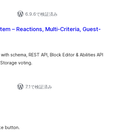
6.9.6で検証済み
tem – Reactions, Multi-Criteria, Guest-
s with schema, REST API, Block Editor & Abilities API
lStorage voting.
7.1で検証済み
e button.