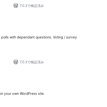
7.0.3で検証済み
 polls with dependant questions. Voting / survey
7.0.3で検証済み
 on your own WordPress site.