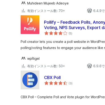
Muhideen Mujeeb Adeoye
有効インストール数: 70+
6.4.
Pollify – Feedback Polls, Ano
Voting, NPS Surveys, Export d
個
(5
)
の
評
価
Poll creator lets you create a poll website in WordP
polling/voting features to engage your audience like
wpRigel
有効インストール数: 50+
6.9.
CBX Poll
個
(3
)
の
評
価
CBX Poll – Complete Poll and Vote plugin for WordPre