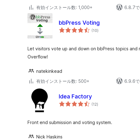
有効インストール数: 1,000+
6.8.
bbPress Voting
個
(10
)
の
評
価
Let visitors vote up and down on bbPress topics and re
Overflow!
natekinkead
有効インストール数: 500+
6.9.
Idea Factory
個
(12
)
の
評
価
Front end submission and voting system.
Nick Haskins