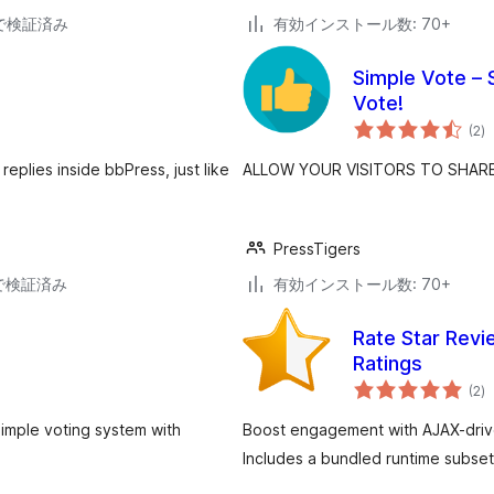
34で検証済み
有効インストール数: 70+
Simple Vote – 
Vote!
個
(2
)
の
評
価
eplies inside bbPress, just like
ALLOW YOUR VISITORS TO SHAR
PressTigers
22で検証済み
有効インストール数: 70+
Rate Star Revi
Ratings
個
(2
)
の
評
価
imple voting system with
Boost engagement with AJAX-driven
Includes a bundled runtime subset 