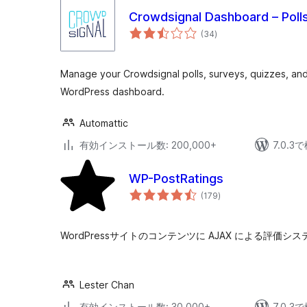
Crowdsignal Dashboard – Poll
個
(34
)
の
評
価
Manage your Crowdsignal polls, surveys, quizzes, and 
WordPress dashboard.
Automattic
有効インストール数: 200,000+
7.0.
WP-PostRatings
個
(179
)
の
評
価
WordPressサイトのコンテンツに AJAX による評価
Lester Chan
有効インストール数: 30,000+
7.0.