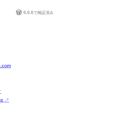
6.9.6で検証済み
s.com
↗
ss
↗