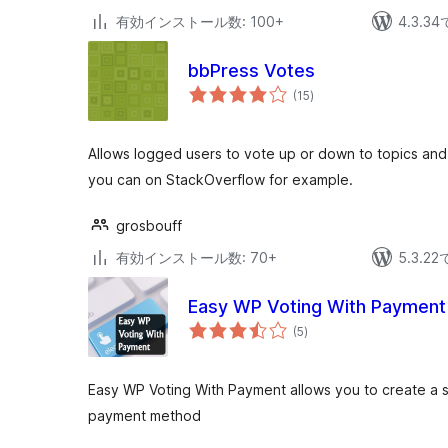
有効インストール数: 100+
4.3.
bbPress Votes
個
(15
)
の
評
価
Allows logged users to vote up or down to topics and r
you can on StackOverflow for example.
grosbouff
有効インストール数: 70+
5.3.
Easy WP Voting With Payment
個
(5
)
の
評
価
Easy WP Voting With Payment allows you to create a s
payment method