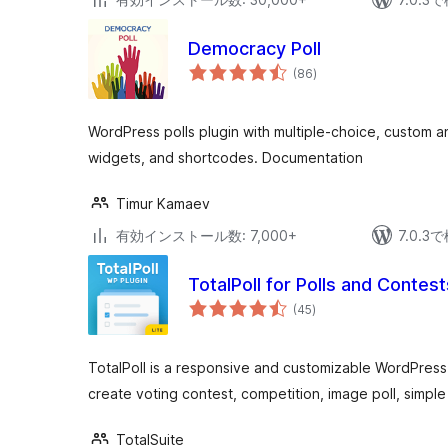
Democracy Poll
個
(86
)
の
評
価
WordPress polls plugin with multiple-choice, custom a
widgets, and shortcodes. Documentation
Timur Kamaev
有効インストール数: 7,000+
7.0.
TotalPoll for Polls and Contest
個
(45
)
の
評
価
TotalPoll is a responsive and customizable WordPress p
create voting contest, competition, image poll, simple 
TotalSuite