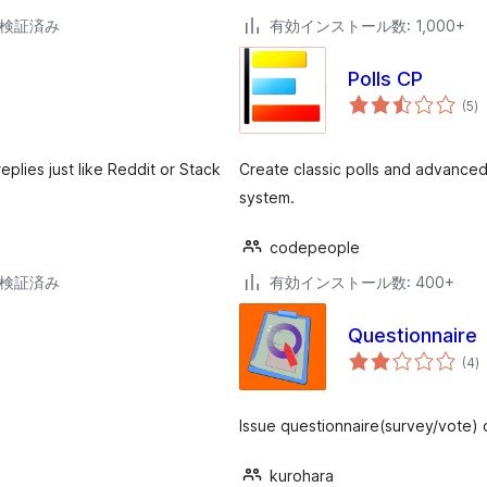
7で検証済み
有効インストール数: 1,000+
Polls CP
個
(5
)
の
評
価
plies just like Reddit or Stack
Create classic polls and advanced
system.
codepeople
6で検証済み
有効インストール数: 400+
Questionnaire
個
(4
)
の
評
価
Issue questionnaire(survey/vote)
kurohara