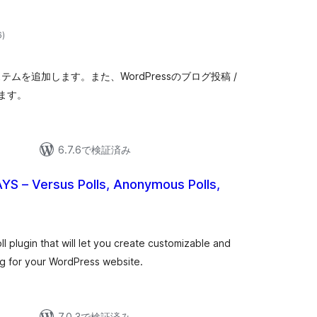
個
6
)
の
評
価
票システムを追加します。また、WordPressのブログ投稿 /
ます。
6.7.6で検証済み
AYS – Versus Polls, Anonymous Polls,
個
の
評
価
l plugin that will let you create customizable and
ing for your WordPress website.
7.0.3で検証済み