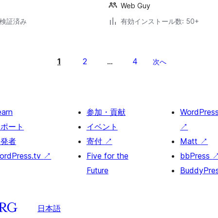
Web Guy
6で検証済み
有効インストール数: 50+
1
2
4
…
次へ
earn
参加・貢献
WordPres
サポート
イベント
↗
開発者
寄付
↗
Matt
↗
ordPress.tv
↗
Five for the
bbPress
Future
BuddyPre
日本語