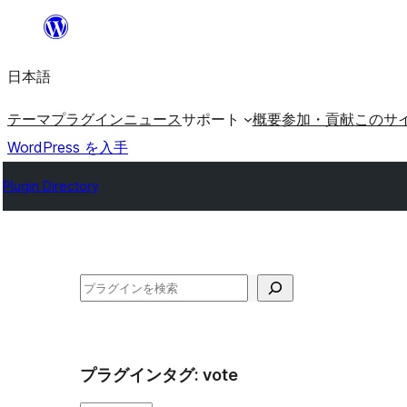
内
容
日本語
を
ス
テーマ
プラグイン
ニュース
サポート
概要
参加・貢献
このサ
キ
WordPress を入手
ッ
Plugin Directory
プ
検
索
プラグインタグ:
vote