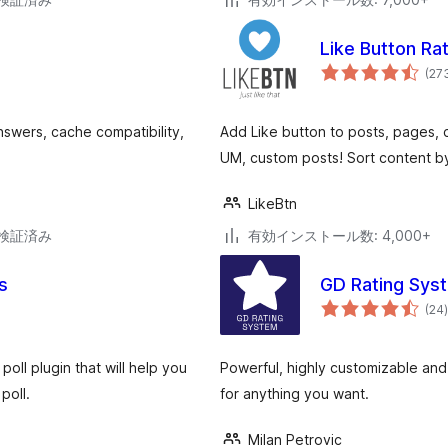
Like Button Rat
(27
nswers, cache compatibility,
Add Like button to posts, pages
UM, custom posts! Sort content by 
LikeBtn
3で検証済み
有効インストール数: 4,000+
s
GD Rating Sys
(24
)
oll plugin that will help you
Powerful, highly customizable and 
poll.
for anything you want.
Milan Petrovic