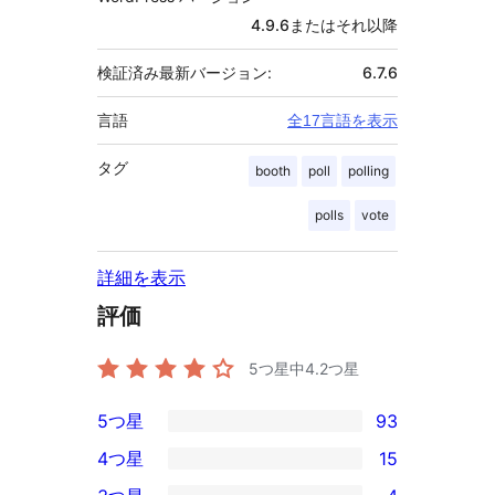
4.9.6またはそれ以降
検証済み最新バージョン:
6.7.6
言語
全17言語を表示
タグ
booth
poll
polling
polls
vote
詳細を表示
評価
5つ星中
4.2
つ星
5つ星
93
93
4つ星
15
5-
15