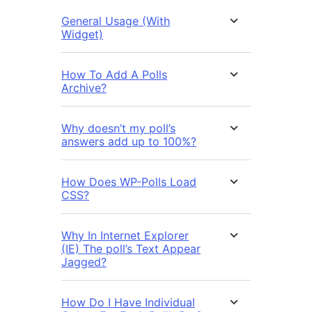
General Usage (With
Widget)
How To Add A Polls
Archive?
Why doesn’t my poll’s
answers add up to 100%?
How Does WP-Polls Load
CSS?
Why In Internet Explorer
(IE) The poll’s Text Appear
Jagged?
How Do I Have Individual