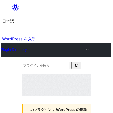
内
容
日本語
を
ス
キ
WordPress を入手
ッ
Plugin Directory
プ
プ
ラ
グ
イ
ン
を
このプラグインは
WordPress の最新
検