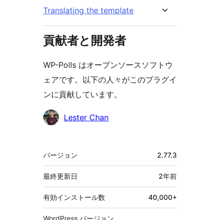
Translating the template
貢献者と開発者
WP-Polls はオープンソースソフトウ
ェアです。以下の人々がこのプラグイ
ンに貢献しています。
貢
Lester Chan
献
者
メ
バージョン
2.77.3
タ
最終更新日
2年
前
有効インストール数
40,000+
WordPress バージョン