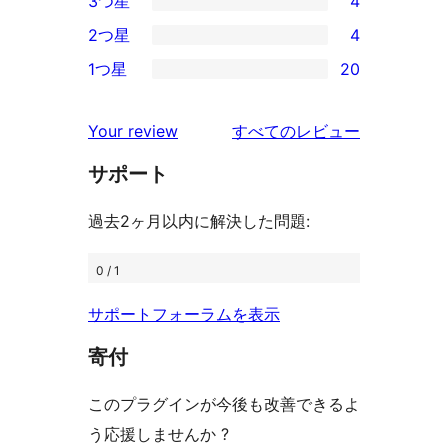
3つ星
4
星
4-
4
2つ星
4
レ
星
3-
4
ビ
1つ星
20
レ
星
2-
20
ュ
ビ
レ
星
1-
ー
を
ュ
Your review
すべてのレビュー
ビ
レ
星
見
ー
ュ
ビ
サポート
レ
る
ー
ュ
ビ
過去2ヶ月以内に解決した問題:
ー
ュ
ー
0 / 1
サポートフォーラムを表示
寄付
このプラグインが今後も改善できるよ
う応援しませんか ?