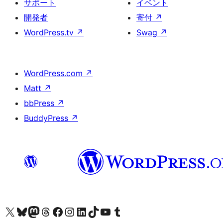
サポート
イベント
開発者
寄付
↗
WordPress.tv
↗
Swag
↗
WordPress.com
↗
Matt
↗
bbPress
↗
BuddyPress
↗
X (旧 Twitter) アカウントへ
Bluesky アカウントへ
Mastodon アカウントへ
Threads アカウントへ
Facebook ページへ
Instagram アカウントへ
LinkedIn アカウントへ
TikTok アカウントへ
YouTube チャンネルへ
Tumblr アカウントへ