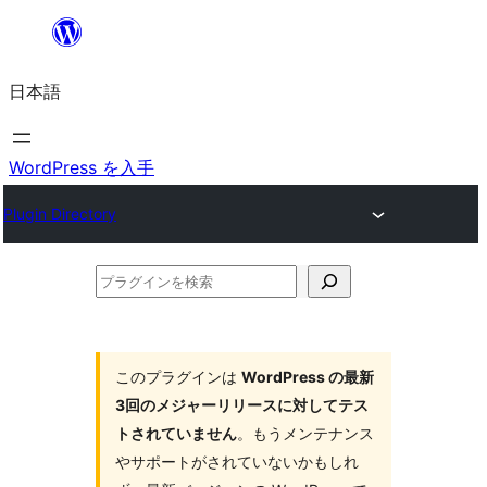
内
容
日本語
を
ス
キ
WordPress を入手
ッ
Plugin Directory
プ
プ
ラ
グ
イ
このプラグインは
WordPress の最新
3回のメジャーリリースに対してテス
ン
トされていません
。もうメンテナンス
を
やサポートがされていないかもしれ
検