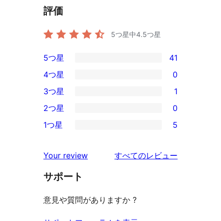
評価
5つ星中
4.5
つ星
5つ星
41
41
4つ星
0
5-
0
3つ星
1
星
4-
1
2つ星
0
レ
星
3-
0
ビ
1つ星
5
レ
星
2-
5
ュ
ビ
レ
星
1-
ー
を
ュ
Your review
すべてのレビュー
ビ
レ
星
見
ー
ュ
ビ
サポート
レ
る
ー
ュ
ビ
意見や質問がありますか ?
ー
ュ
ー