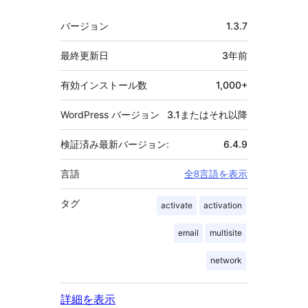
メ
バージョン
1.3.7
タ
最終更新日
3年
前
有効インストール数
1,000+
WordPress バージョン
3.1またはそれ以降
検証済み最新バージョン:
6.4.9
言語
全8言語を表示
タグ
activate
activation
email
multisite
network
詳細を表示