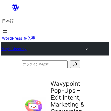
内
容
日本語
を
ス
キ
WordPress を入手
ッ
Plugin Directory
プ
プ
ラ
グ
Wavypoint
イ
Pop-Ups –
ン
Exit Intent,
を
Marketing &
検