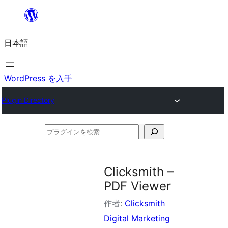
内
容
日本語
を
ス
キ
WordPress を入手
ッ
Plugin Directory
プ
プ
ラ
グ
Clicksmith –
イ
PDF Viewer
ン
作者:
Clicksmith
を
Digital Marketing
検