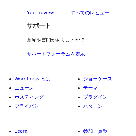
ュ
ビ
レ
星
1-
ー
を
ュ
Your review
すべてのレビュー
ビ
レ
星
見
ー
ュ
ビ
サポート
レ
る
ー
ュ
ビ
意見や質問がありますか ?
ー
ュ
ー
サポートフォーラムを表示
WordPress とは
ショーケース
ニュース
テーマ
ホスティング
プラグイン
プライバシー
パターン
Learn
参加・貢献