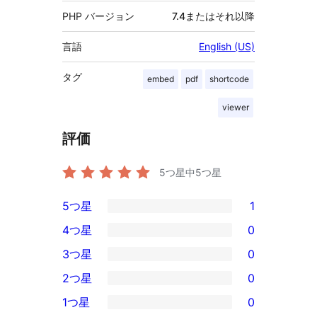
PHP バージョン
7.4またはそれ以降
言語
English (US)
タグ
embed
pdf
shortcode
viewer
評価
5つ星中
5
つ星
5つ星
1
1
4つ星
0
5-
0
3つ星
0
星
4-
0
2つ星
0
レ
星
3-
0
ビ
1つ星
0
レ
星
2-
0