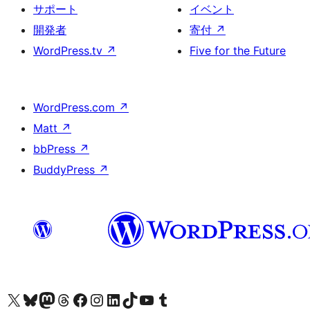
サポート
イベント
開発者
寄付
↗
WordPress.tv
↗
Five for the Future
WordPress.com
↗
Matt
↗
bbPress
↗
BuddyPress
↗
X (旧 Twitter) アカウントへ
Bluesky アカウントへ
Mastodon アカウントへ
Threads アカウントへ
Facebook ページへ
Instagram アカウントへ
LinkedIn アカウントへ
TikTok アカウントへ
YouTube チャンネルへ
Tumblr アカウントへ