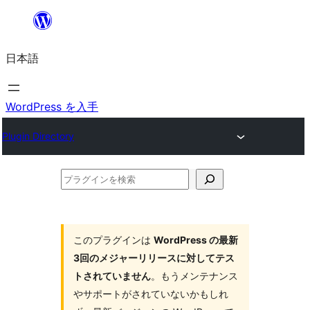
内
容
日本語
を
ス
キ
WordPress を入手
ッ
Plugin Directory
プ
プ
ラ
グ
イ
このプラグインは
WordPress の最新
3回のメジャーリリースに対してテス
ン
トされていません
。もうメンテナンス
を
やサポートがされていないかもしれ
検