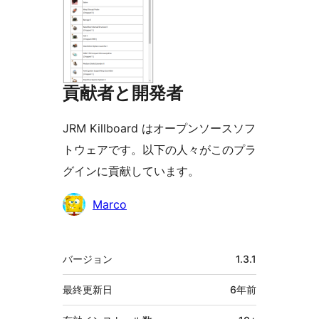
貢献者と開発者
JRM Killboard はオープンソースソフ
トウェアです。以下の人々がこのプラ
グインに貢献しています。
貢
Marco
献
者
メ
バージョン
1.3.1
タ
最終更新日
6年
前