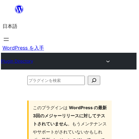
内
容
日本語
を
ス
キ
WordPress を入手
ッ
Plugin Directory
プ
プ
ラ
グ
イ
このプラグインは
WordPress の最新
3回のメジャーリリースに対してテス
ン
トされていません
。もうメンテナンス
を
やサポートがされていないかもしれ
検