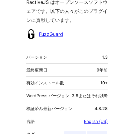
RactiveJS はオープンソースソフトウ
ェアです。以下の人々がこのプラグイ
ンに貢献しています。
貢
FuzzGuard
献
者
メ
バージョン
1.3
タ
最終更新日
9年
前
有効インストール数
10+
WordPress バージョン
3.8またはそれ以降
検証済み最新バージョン:
4.8.28
言語
English (US)