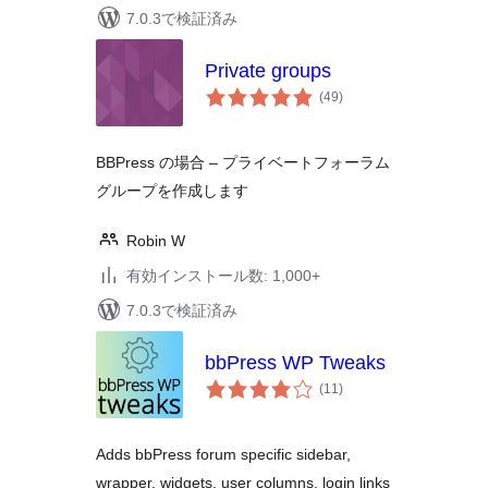
7.0.3で検証済み
Private groups
個
(49
)
の
評
価
BBPress の場合 – プライベートフォーラム
グループを作成します
Robin W
有効インストール数: 1,000+
7.0.3で検証済み
bbPress WP Tweaks
個
(11
)
の
評
価
Adds bbPress forum specific sidebar,
wrapper, widgets, user columns, login links