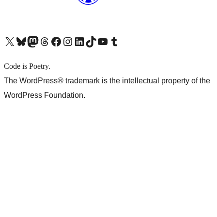
X (旧 Twitter) アカウントへ
Bluesky アカウントへ
Mastodon アカウントへ
Threads アカウントへ
Facebook ページへ
Instagram アカウントへ
LinkedIn アカウントへ
TikTok アカウントへ
YouTube チャンネルへ
Tumblr アカウントへ
Code is Poetry.
The WordPress® trademark is the intellectual property of the
WordPress Foundation.