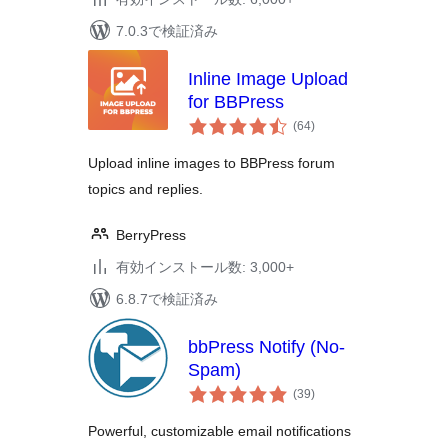
7.0.3で検証済み
Inline Image Upload
for BBPress
個
(64
)
の
評
価
Upload inline images to BBPress forum
topics and replies.
BerryPress
有効インストール数: 3,000+
6.8.7で検証済み
bbPress Notify (No-
Spam)
個
(39
)
の
評
価
Powerful, customizable email notifications