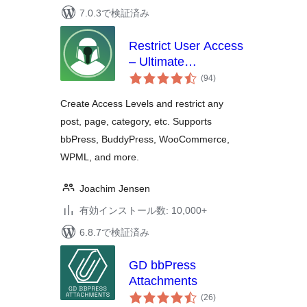
7.0.3で検証済み
Restrict User Access
– Ultimate
個
Membership &
(94
)
の
Content Protection
評
価
Create Access Levels and restrict any
post, page, category, etc. Supports
bbPress, BuddyPress, WooCommerce,
WPML, and more.
Joachim Jensen
有効インストール数: 10,000+
6.8.7で検証済み
GD bbPress
Attachments
個
(26
)
の