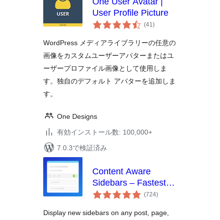
One User Avatar |
User Profile Picture
個
(41
)
の
評
価
WordPress メディアライブラリーの任意の
画像をカスタムユーザーアバターまたはユ
ーザープロファイル画像として使用しま
す。独自のデフォルト アバターを追加しま
す。
One Designs
有効インストール数: 100,000+
7.0.3で検証済み
Content Aware
Sidebars – Fastest
個
Widget Area Plugin
(724
)
の
評
価
Display new sidebars on any post, page,