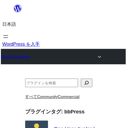
内
容
日本語
を
ス
キ
WordPress を入手
ッ
Plugin Directory
プ
検
索
すべて
Community
Commercial
プラグインタグ:
bbPress