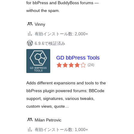
for bbPress and BuddyBoss forums —
without the spam.
Vinny
有効インストール数: 2,000+
6.9.6で検証済み
GD bbPress Tools
個
(24
)
の
評
価
Adds different expansions and tools to the
bbPress plugin powered forums: BBCode
support, signatures, various tweaks,
custom views, quote…
Milan Petrovic
有効インストール数: 1,000+