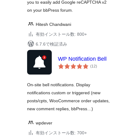
you to easily add Google reCAPTCHA v2
on your bbPress forum.
Hitesh Chandwani
有効インストール数: 800+
6.7.6で検証済み
WP Notification Bell
個
(12
)
の
評
価
On-site bell notifications. Display
notifications custom or triggered (new
posts/cpts, WooCommerce order updates,
new comment replies, bbPress…)
wpdever
有効インストール数: 700+