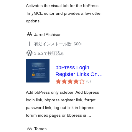
評
価
Activates the visual tab for the bbPress
TinyMCE editor and provides a few other
options.
Jared Atchison
有効インストール数: 600+
3.5.2で検証済み
bbPress Login
Register Links On
個
Forum Topic Pages
(8
)
の
評
価
Add bbPress only sidebar, Add bbpress
login link, bbpress register link, forget
password link, log out link in bbpress
forum index pages or bbpress si …
Tomas