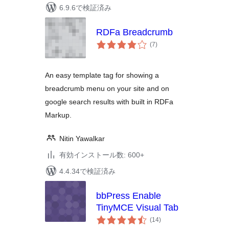
6.9.6で検証済み
RDFa Breadcrumb
個
(7
)
の
評
価
An easy template tag for showing a
breadcrumb menu on your site and on
google search results with built in RDFa
Markup.
Nitin Yawalkar
有効インストール数: 600+
4.4.34で検証済み
bbPress Enable
TinyMCE Visual Tab
個
(14
)
の