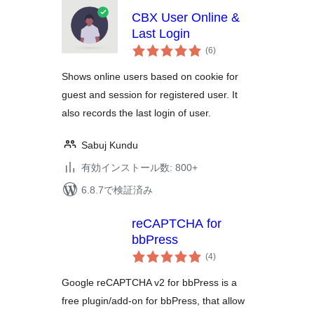
CBX User Online &
Last Login
個
(6
)
の
評
価
Shows online users based on cookie for
guest and session for registered user. It
also records the last login of user.
Sabuj Kundu
有効インストール数: 800+
6.8.7で検証済み
reCAPTCHA for
bbPress
個
(4
)
の
評
価
Google reCAPTCHA v2 for bbPress is a
free plugin/add-on for bbPress, that allow