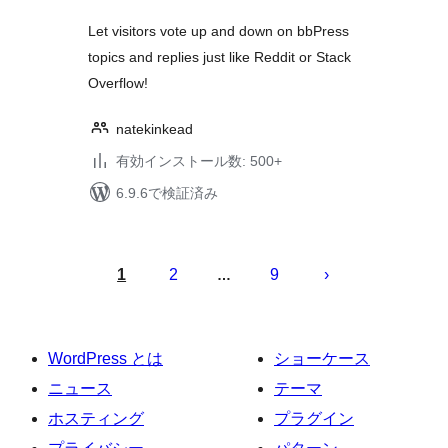
価
Let visitors vote up and down on bbPress
topics and replies just like Reddit or Stack
Overflow!
natekinkead
有効インストール数: 500+
6.9.6で検証済み
投
稿
1
2
9
…
の
ペ
ー
WordPress とは
ショーケース
ジ
ニュース
テーマ
送
ホスティング
プラグイン
り