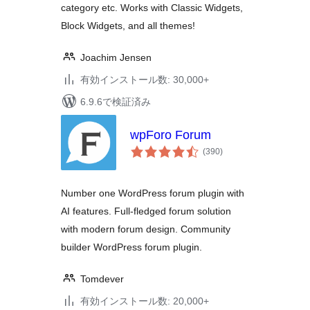
category etc. Works with Classic Widgets,
Block Widgets, and all themes!
Joachim Jensen
有効インストール数: 30,000+
6.9.6で検証済み
wpForo Forum
個
(390
)
の
評
価
Number one WordPress forum plugin with
AI features. Full-fledged forum solution
with modern forum design. Community
builder WordPress forum plugin.
Tomdever
有効インストール数: 20,000+