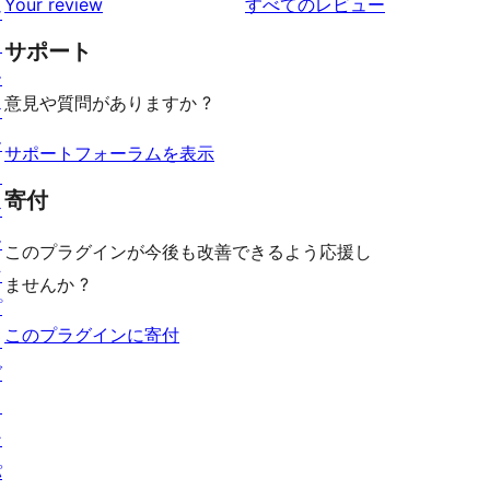
を
ュ
Your review
すべてのレビュー
ビ
シ
レ
星
見
ー
ュ
ョ
ビ
サポート
レ
る
ー
ー
ュ
ビ
意見や質問がありますか ?
ケ
ー
ュ
ー
ー
サポートフォーラムを表示
ス
寄付
テ
ー
このプラグインが今後も改善できるよう応援し
マ
ませんか ?
プ
このプラグインに寄付
ラ
グ
イ
ン
パ