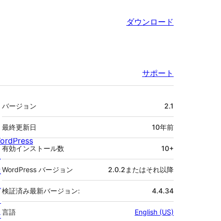
ダウンロード
サポート
メ
バージョン
2.1
タ
最終更新日
10年
前
ordPress
有効インストール数
10+
と
は
WordPress バージョン
2.0.2またはそれ以降
ニ
検証済み最新バージョン:
4.4.34
ュ
言語
English (US)
ー