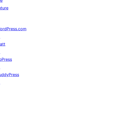
he
uture
ordPress.com
↗
att
↗
bPress
↗
uddyPress
↗