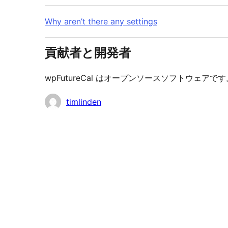
Why aren’t there any settings
貢献者と開発者
wpFutureCal はオープンソースソフトウェ
貢
timlinden
献
者