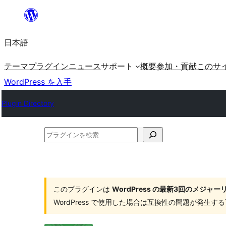
内
容
日本語
を
ス
テーマ
プラグイン
ニュース
サポート
概要
参加・貢献
このサ
キ
WordPress を入手
ッ
Plugin Directory
プ
プ
ラ
グ
イ
このプラグインは
WordPress の最新3回のメジ
ン
WordPress で使用した場合は互換性の問題が発生
を
検