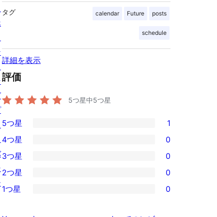
ス
タグ
calendar
Future
posts
ホ
schedule
ス
テ
詳細を表示
ィ
評価
ン
グ
5つ星中
5
つ星
プ
5つ星
1
ラ
1
イ
4つ星
0
5-
0
バ
3つ星
0
星
4-
0
シ
2つ星
0
レ
星
3-
0
ー
ビ
1つ星
0
レ
星
2-
0
ュ
ビ
レ
星
1-
ー