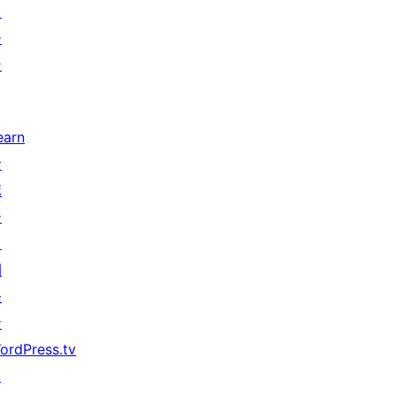
タ
ー
ン
earn
サ
ポ
ー
ト
開
発
者
ordPress.tv
↗