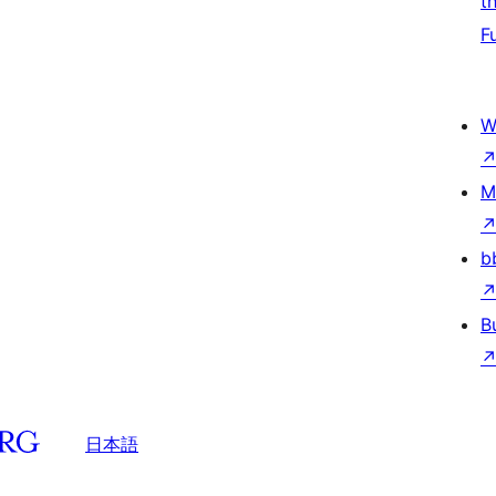
t
F
W
M
b
B
日本語