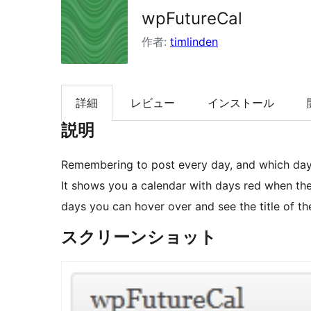
wpFutureCal
索
作者:
timlinden
詳細
レビュー
インストール
説明
Remembering to post every day, and which days 
It shows you a calendar with days red when the
days you can hover over and see the title of the
スクリーンショット